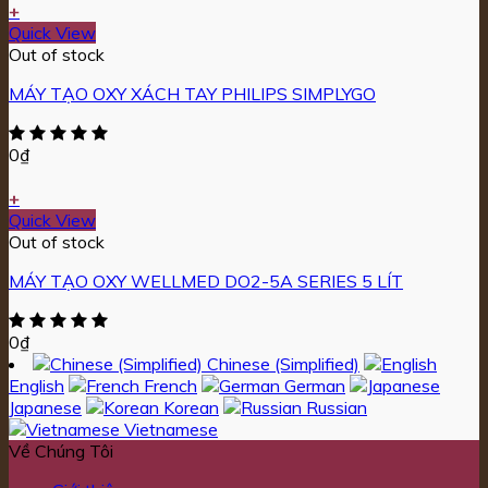
+
Quick View
Out of stock
MÁY TẠO OXY XÁCH TAY PHILIPS SIMPLYGO
0
₫
+
Quick View
Out of stock
MÁY TẠO OXY WELLMED DO2-5A SERIES 5 LÍT
0
₫
Chinese (Simplified)
English
French
German
Japanese
Korean
Russian
Vietnamese
Về Chúng Tôi