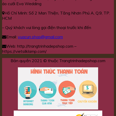
áo cưới Eva Wedding
Hồ Chí Minh: Số 2 Man Thiện, Tăng Nhơn Phú A, Q.9, TP.
HCM
– Quý khách vui lòng gọi điện thoại trước khi đến
Email:
vuacun.shop@gmail.com
Web: http://trangtrinhadepshop.com –
https://vietsilklamp.com/
Bản quyền 2021 © thuộc Trangtrinhadepshop.com