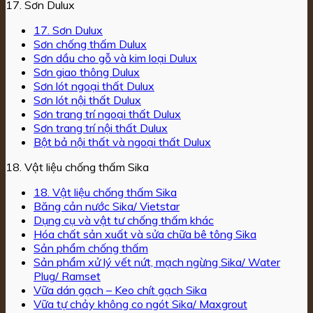
17. Sơn Dulux
17. Sơn Dulux
Sơn chống thấm Dulux
Sơn dầu cho gỗ và kim loại Dulux
Sơn giao thông Dulux
Sơn lót ngoại thất Dulux
Sơn lót nội thất Dulux
Sơn trang trí ngoại thất Dulux
Sơn trang trí nội thất Dulux
Bột bả nội thất và ngoại thất Dulux
18. Vật liệu chống thấm Sika
18. Vật liệu chống thấm Sika
Băng cản nước Sika/ Vietstar
Dụng cụ và vật tư chống thấm khác
Hóa chất sản xuất và sửa chữa bê tông Sika
Sản phẩm chống thấm
Sản phẩm xử lý vết nứt, mạch ngừng Sika/ Water
Plug/ Ramset
Vữa dán gạch – Keo chít gạch Sika
Vữa tự chảy không co ngót Sika/ Maxgrout