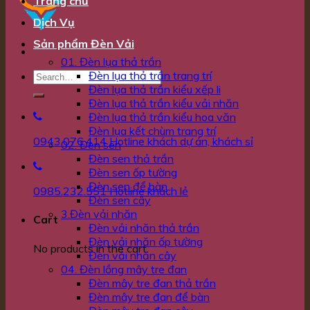
Trang chủ
Dịch Vụ
Sản phẩm Đèn Vải
01. Đèn lụa thả trần
Đèn lụa thả trần trang trí
Đèn lụa thả trần kiểu xếp li
Đèn lụa thả trần kiểu vải nhăn
Đèn lụa thả trần kiểu hoa văn
Đèn lụa kết chùm trang trí
0943.076.414
Hotline khách dự án, khách sỉ
02. Đèn sen
Đèn sen thả trần
Đèn sen ốp tường
Đèn sen để bàn
0985.232.551
Hotline khách lẻ
Đèn sen cây
3.Đèn vải nhăn
Cart
Đèn vải nhăn thả trần
Đèn vải nhăn ốp tường
No products in the cart.
Đèn vải nhăn cây
04. Đèn lồng mây tre đan
Đèn mây tre đan thả trần
Đèn mây tre đan để bàn