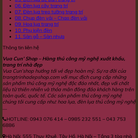
06. Đèn lụa cây trang trí
07. Đèn lụa treo tường trang trí
08. Chụp đèn vải – Chao đèn vải
09. Hoa lụa trang trí
10. Phụ kiện đèn
11. Sàn gỗ – Sàn nhựa
Thông tin liên hệ
Vua Cun’ Shop – Hàng thủ công mỹ nghệ xuất khẩu,
trang trí nhà đẹp
Vua Cun’shop hướng tới vẻ đẹp hoàn mỹ. Sự ra đời của
trangtrinhadepshop.com với mục địch cung cấp những
sản phẩm thủ công mỹ nghệ độc đáo nhất, đẹp với chất
liệu từ thiên nhiên và thỏa mãn đông đảo khách hàng trên
toàn quốc, quốc tế. Các sản phẩm thủ công mỹ nghệ
chúng tôi cung cấp như: hoa lụa, đèn lụa thủ công mỹ nghệ
….
HOTLINE: 0943 076 414 – 0985 232 551 – 043 753
6886
Hà Nội: 555 Thuỵ Khuê, Tây Hồ, Hà Nội – Tầng 3 tòa nhà