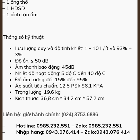
– 1 ống thở
– 1 HDSD
– 1 bình tạo ẩm.
Thông số kỹ thuật
Lưu lượng oxy và độ tinh khiết: 1 – 10 L/lít và 93% ±
3%
Độ ồn: ≤ 50 dB
Âm thanh báo động: 45dB
Nhiệt độ hoạt động: 5 độ C đến 40 độ C
Độ ẩm tương đối: 15% đến 95%
Áp suất tiêu chuẩn: 12,5 PSI/ 86,1 KPA
Trọng lượng: 19,6 kg
Kích thước: 36,8 cm * 34,2 cm * 57,2 cm
Liên hệ: giờ hành chính: 
(024) 3753.6886
–
Hotline:
0985.232.551
– Zalo:
0985.232.551
–
Nhập hàng:
0943.076.414
–
Zalo
:
0943.076.414