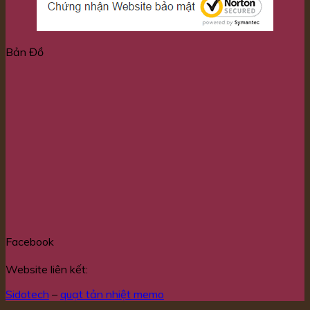
Bản Đồ
Facebook
Website liên kết:
Sidotech
–
quạt tản nhiệt memo