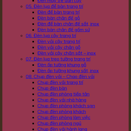
Đèn mây tre đan cây
05. Đèn lụa để bàn trang trí
Đèn để bàn trang trí
Đèn bàn chân đế gỗ
Đèn để bàn chân đế sắt, inox
Đèn bàn chân đế gốm sứ
06. Đèn lụa cây trang trí
Đèn vải cây trang trí
Đèn vải cây chân gỗ
Đèn vải cây chăn sắt – inox
07. Đèn lụa treo tường trang trí
Đèn ốp tường khung gỗ
Đèn ốp tường khung sắt, inox
08. Chụp đèn vải – Chao đèn vải
Chụp đèn vải trang trí
Chụp đèn bàn
Chụp đèn phòng tiếp tân
Chụp đèn vải nhà hàng
Chụp đèn phòng khách sạn
Chụp đèn phòng khách
Chụp đèn phòng làm việc
Chụp đèn phòng ngủ
Chụp đèn vải hành lang