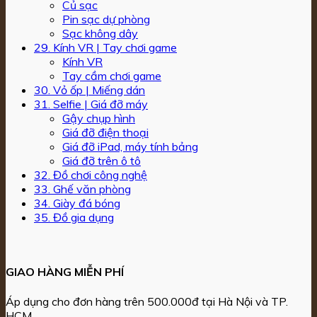
Củ sạc
Pin sạc dự phòng
Sạc không dây
29. Kính VR | Tay chơi game
Kính VR
Tay cầm chơi game
30. Vỏ ốp | Miếng dán
31. Selfie | Giá đỡ máy
Gậy chụp hình
Giá đỡ điện thoại
Giá đỡ iPad, máy tính bảng
Giá đỡ trên ô tô
32. Đồ chơi công nghệ
33. Ghế văn phòng
34. Giày đá bóng
35. Đồ gia dụng
GIAO HÀNG MIỄN PHÍ
Áp dụng cho đơn hàng trên 500.000đ tại Hà Nội và TP.
HCM