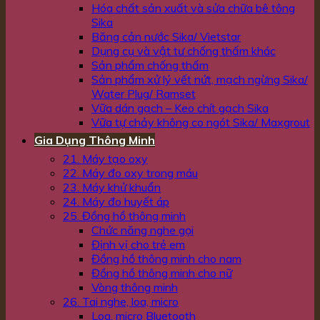
Hóa chất sản xuất và sửa chữa bê tông
Sika
Băng cản nước Sika/ Vietstar
Dụng cụ và vật tư chống thấm khác
Sản phẩm chống thấm
Sản phẩm xử lý vết nứt, mạch ngừng Sika/
Water Plug/ Ramset
Vữa dán gạch – Keo chít gạch Sika
Vữa tự chảy không co ngót Sika/ Maxgrout
Gia Dụng Thông Minh
21. Máy tạo oxy
22. Máy đo oxy trong máu
23. Máy khử khuẩn
24. Máy đo huyết áp
25. Đồng hồ thông minh
Chức năng nghe gọi
Định vị cho trẻ em
Đồng hồ thông minh cho nam
Đồng hồ thông minh cho nữ
Vòng thông minh
26. Tai nghe, loa, micro
Loa, micro Bluetooth