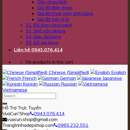
Gậy chụp hình
Giá đỡ điện thoại
Giá đỡ iPad, máy tính bảng
Giá đỡ trên ô tô
32. Đồ chơi công nghệ
33. Ghế văn phòng
34. Giày đá bóng
35. Đồ gia dụng
Liên hệ 0943.076.414
No products in the cart.
Chinese (Simplified)
English
French
German
Japanese
Korean
Russian
Vietnamese
Hỗ Trợ Trực Tuyến
VuaCun'Shop
0943.076.414
vuacun.shop@gmail.com
Trangtrinhadepshop.com
0985.232.551