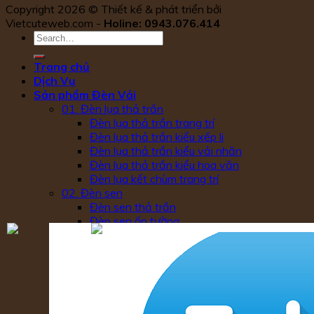
Copyright 2026 © Thiết kế & phát triển bởi
Vietcuteweb.com -
Holine: 0943.076.414
Trang chủ
Dịch Vụ
Sản phẩm Đèn Vải
01. Đèn lụa thả trần
Đèn lụa thả trần trang trí
Đèn lụa thả trần kiểu xếp li
Đèn lụa thả trần kiểu vải nhăn
Đèn lụa thả trần kiểu hoa văn
Đèn lụa kết chùm trang trí
02. Đèn sen
Đèn sen thả trần
Đèn sen ốp tường
Đèn sen để bàn
Đèn sen cây
3.Đèn vải nhăn
Đèn vải nhăn thả trần
Đèn vải nhăn ốp tường
Đèn vải nhăn cây