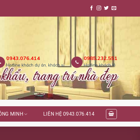
0943.076.414
0985.232.551
Hotline khách dự án, khách sỉ
Hotline khách lẻ
ÔNG MINH
LIÊN HỆ 0943.076.414