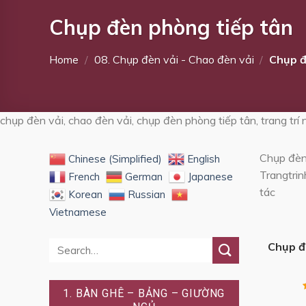
Chụp đèn phòng tiếp tân
Home
/
08. Chụp đèn vải - Chao đèn vải
/
Chụp đ
chụp đèn vải, chao đèn vải, chụp đèn phòng tiếp tân, trang trí
Chụp đèn
Chinese (Simplified)
English
Trangtri
French
German
Japanese
tác
Korean
Russian
Vietnamese
+
Chụp đ
1. BÀN GHÊ – BẢNG – GIƯỜNG