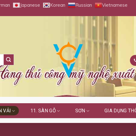
rman
Japanese
Korean
Russian
Vietnamese
 VẢI
11. SÀN GỖ
SƠN
GIA DỤNG TH