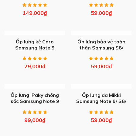
9
149,000
₫
59,000
₫
OUT OF STOCK
OUT OF STOCK
Ốp lưng kẻ Caro
Ốp lưng bảo vệ toàn
Samsung Note 9
thân Samsung S8/
Note 9
29,000
₫
59,000
₫
OUT OF STOCK
OUT OF STOCK
Ốp lưng iPaky chống
Ốp lưng da Mikki
sốc Samsung Note 9
Samsung Note 9/ S8/
S9/ S20/ Plus/ Ultra
99,000
₫
59,000
₫