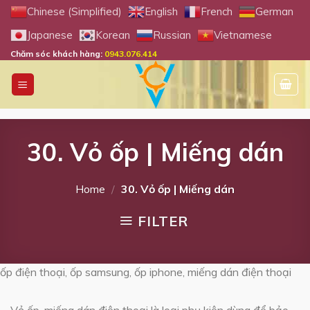
Skip
Chinese (Simplified)
English
French
German
to
Japanese
Korean
Russian
Vietnamese
content
Chăm sóc khách hàng:
0943.076.414
30. Vỏ ốp | Miếng dán
Home
/
30. Vỏ ốp | Miếng dán
FILTER
ốp điện thoại, ốp samsung, ốp iphone, miếng dán điện thoại