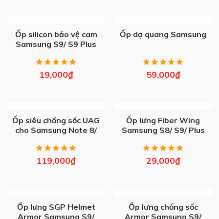
OUT OF STOCK
OUT OF STOCK
Ốp silicon bảo vệ cam
Ốp dạ quang Samsung
Samsung S9/ S9 Plus
19,000
₫
59,000
₫
OUT OF STOCK
OUT OF STOCK
Ốp siêu chống sốc UAG
Ốp lưng Fiber Wing
cho Samsung Note 8/
Samsung S8/ S9/ Plus
Note 9/ S7/ S8/ S9/
S10/ Plus
119,000
₫
29,000
₫
OUT OF STOCK
OUT OF STOCK
Ốp lưng SGP Helmet
Ốp lưng chống sốc
Armor Samsung S9/
Armor Samsung S9/