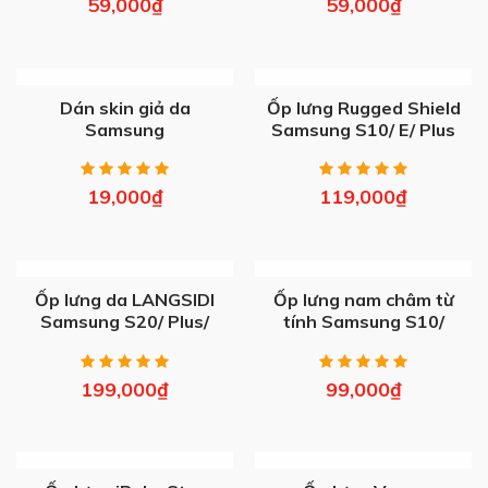
59,000
₫
59,000
₫
OUT OF STOCK
OUT OF STOCK
Dán skin giả da
Ốp lưng Rugged Shield
Samsung
Samsung S10/ E/ Plus
19,000
₫
119,000
₫
OUT OF STOCK
OUT OF STOCK
Ốp lưng da LANGSIDI
Ốp lưng nam châm từ
Samsung S20/ Plus/
tính Samsung S10/
Ultra
S20/ Plus/ Ultra
199,000
₫
99,000
₫
OUT OF STOCK
OUT OF STOCK