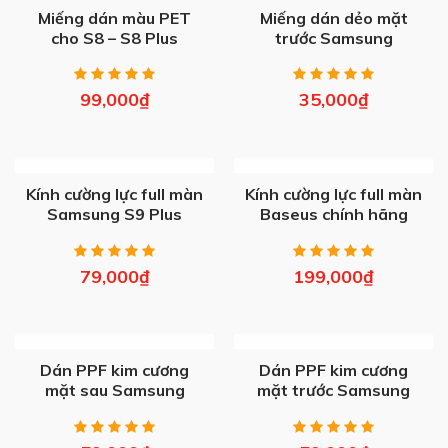
OUT OF STOCK
OUT OF STOCK
Miếng dán màu PET
Miếng dán dẻo mặt
cho S8 – S8 Plus
trước Samsung
99,000
₫
35,000
₫
OUT OF STOCK
OUT OF STOCK
Kính cường lực full màn
Kính cường lực full màn
Samsung S9 Plus
Baseus chính hãng
Note 8/ Note 9/ S8/
S9/ Plus
79,000
₫
199,000
₫
OUT OF STOCK
OUT OF STOCK
Dán PPF kim cương
Dán PPF kim cương
mặt sau Samsung
mặt trước Samsung