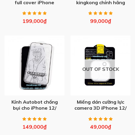
full cover iPhone
kingkong chính hãng
iPhone 12/ Mini/ Pro/
Max
199,000
₫
99,000
₫
OUT OF STOCK
Kính Autobot chống
Miếng dán cường lực
bụi cho iPhone 12/
camera 3D iPhone 12/
Mini/ Pro/ Max
Pro/ Max
149,000
₫
49,000
₫