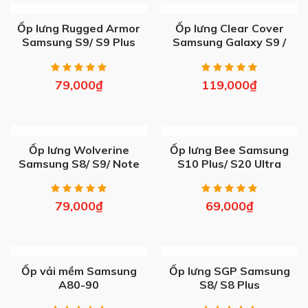
OUT OF STOCK
OUT OF STOCK
Ốp lưng Rugged Armor
Ốp lưng Clear Cover
Samsung S9/ S9 Plus
Samsung Galaxy S9 /
S9 Plus
79,000
₫
119,000
₫
OUT OF STOCK
OUT OF STOCK
Ốp lưng Wolverine
Ốp lưng Bee Samsung
Samsung S8/ S9/ Note
S10 Plus/ S20 Ultra
9/ Note 10/ Note 20/
Plus/ Ultra
79,000
₫
69,000
₫
OUT OF STOCK
OUT OF STOCK
Ốp vải mềm Samsung
Ốp lưng SGP Samsung
A80-90
S8/ S8 Plus