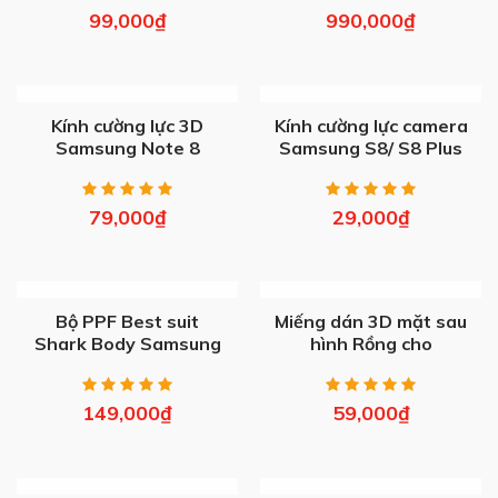
99,000
₫
990,000
₫
OUT OF STOCK
OUT OF STOCK
Kính cường lực 3D
Kính cường lực camera
Samsung Note 8
Samsung S8/ S8 Plus
79,000
₫
29,000
₫
OUT OF STOCK
OUT OF STOCK
Bộ PPF Best suit
Miếng dán 3D mặt sau
Shark Body Samsung
hình Rồng cho
Samsung
149,000
₫
59,000
₫