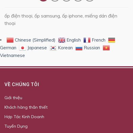
ốp điện thoại, ốp samsung, ốp iphone, miếng dán điện
thoại
Chinese (Simplified)
English
French
German
Japanese
Korean
Russian
Vietnamese
VỀ CHÚNG TÔI
Giới thiệu
Khách hàng thân thiết
Hợp Tác Kinh Doanh
Tuyển Dụng