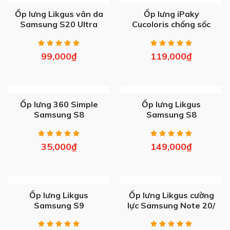
OUT OF STOCK
OUT OF STOCK
Ốp lưng Likgus vân da
Ốp lưng iPaky
Samsung S20 Ultra
Cucoloris chống sốc
Samsung S20/ Plus/
Ultra
99,000
₫
119,000
₫
OUT OF STOCK
OUT OF STOCK
Ốp lưng 360 Simple
Ốp lưng Likgus
Samsung S8
Samsung S8
35,000
₫
149,000
₫
OUT OF STOCK
OUT OF STOCK
Ốp lưng Likgus
Ốp lưng Likgus cường
Samsung S9
lực Samsung Note 20/
S10/ S20 Plus/ Ultra