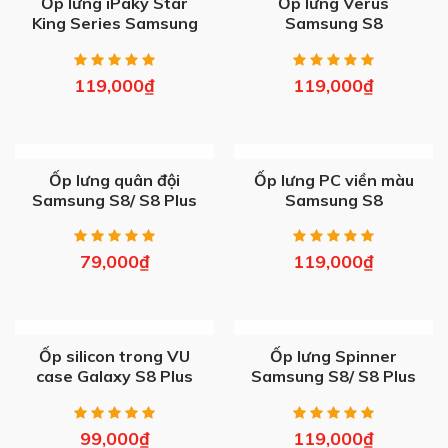
Ốp lưng iPaky Star
Ốp lưng Verus
King Series Samsung
Samsung S8
S20/ Plus/ Ultra
119,000
₫
119,000
₫
OUT OF STOCK
OUT OF STOCK
Ốp lưng quân đội
Ốp lưng PC viền màu
Samsung S8/ S8 Plus
Samsung S8
79,000
₫
119,000
₫
OUT OF STOCK
OUT OF STOCK
Ốp silicon trong VU
Ốp lưng Spinner
case Galaxy S8 Plus
Samsung S8/ S8 Plus
99,000
₫
119,000
₫