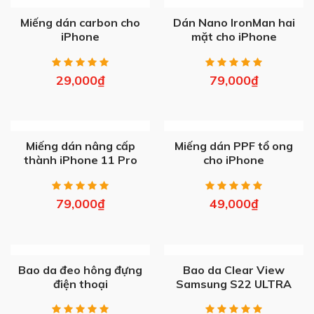
OUT OF STOCK
OUT OF STOCK
Miếng dán carbon cho
Dán Nano IronMan hai
iPhone
mặt cho iPhone
29,000
₫
79,000
₫
OUT OF STOCK
OUT OF STOCK
Miếng dán nâng cấp
Miếng dán PPF tổ ong
thành iPhone 11 Pro
cho iPhone
Max
79,000
₫
49,000
₫
OUT OF STOCK
OUT OF STOCK
Bao da đeo hông đựng
Bao da Clear View
điện thoại
Samsung S22 ULTRA
(No Box)