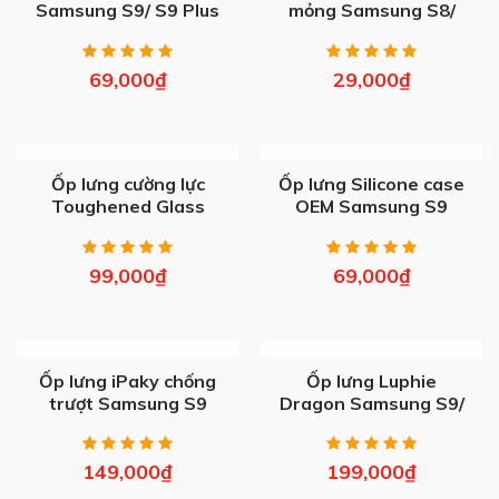
Samsung S9/ S9 Plus
mỏng Samsung S8/
S9/ S20/ Plus/ Ultra
69,000
₫
29,000
₫
OUT OF STOCK
OUT OF STOCK
Ốp lưng cường lực
Ốp lưng Silicone case
Toughened Glass
OEM Samsung S9
Samsung S9
99,000
₫
69,000
₫
OUT OF STOCK
OUT OF STOCK
Ốp lưng iPaky chống
Ốp lưng Luphie
trượt Samsung S9
Dragon Samsung S9/
S9 Plus
149,000
₫
199,000
₫