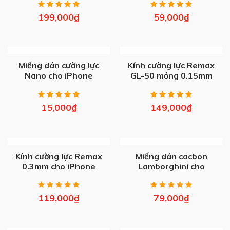
199,000
₫
59,000
₫
OUT OF STOCK
OUT OF STOCK
Miếng dán cường lực
Kính cường lực Remax
Nano cho iPhone
GL-50 mỏng 0.15mm
iPhone 7 Plus
15,000
₫
149,000
₫
OUT OF STOCK
OUT OF STOCK
Kính cường lực Remax
Miếng dán cacbon
0.3mm cho iPhone
Lamborghini cho
iPhone
119,000
₫
79,000
₫