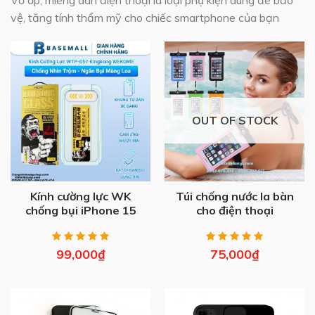
Vỏ ốp, miếng dán điện thoại là loại phụ kiện dùng để bảo
vệ, tăng tính thẩm mỹ cho chiếc smartphone của bạn
OUT OF STOCK
Kính cường lực WK
Túi chống nước la bàn
chống bụi iPhone 15
cho điện thoại
PRO-15 PRO MAX-
GH2
99,000
₫
75,000
₫