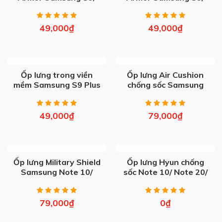
S9 Plus
S9 Plus
49,000
₫
49,000
₫
OUT OF STOCK
OUT OF STOCK
Ốp lưng trong viền
Ốp lưng Air Cushion
mềm Samsung S9 Plus
chống sốc Samsung
Note 10/ Note 20 Ultra
49,000
₫
79,000
₫
OUT OF STOCK
OUT OF STOCK
Ốp lưng Military Shield
Ốp lưng Hyun chống
Samsung Note 10/
sốc Note 10/ Note 20/
Note 10 Plus
S20/ Plus/ Ultra – Hết
hàng
79,000
₫
0
₫