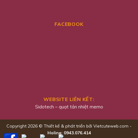
FACEBOOK
WEBSITE LIÊN KẾT:
Sidotech
–
quạt tản nhiệt memo
Copyright 2026 © Thiết kế & phát triển bởi Vietcuteweb.com -
Holine: 0943.076.414