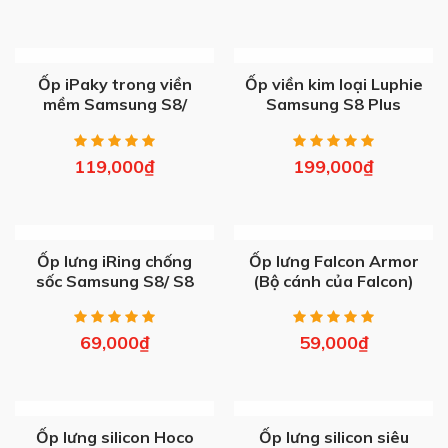
OUT OF STOCK
OUT OF STOCK
Ốp iPaky trong viền
Ốp viền kim loại Luphie
mềm Samsung S8/
Samsung S8 Plus
S10/ E/ Plus
119,000
₫
199,000
₫
OUT OF STOCK
OUT OF STOCK
Ốp lưng iRing chống
Ốp lưng Falcon Armor
sốc Samsung S8/ S8
(Bộ cánh của Falcon)
Plus
S8-S8 Plus
69,000
₫
59,000
₫
OUT OF STOCK
OUT OF STOCK
Ốp lưng silicon Hoco
Ốp lưng silicon siêu