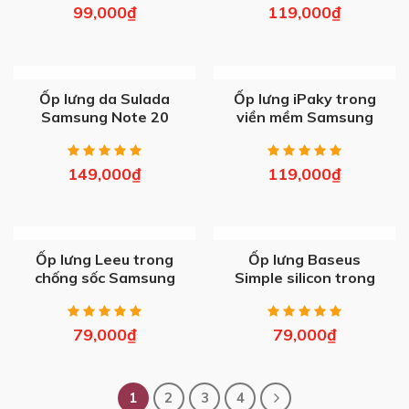
99,000
₫
119,000
₫
OUT OF STOCK
OUT OF STOCK
Ốp lưng da Sulada
Ốp lưng iPaky trong
Samsung Note 20
viền mềm Samsung
Ultra
Note 20 Ultra
149,000
₫
119,000
₫
OUT OF STOCK
OUT OF STOCK
Ốp lưng Leeu trong
Ốp lưng Baseus
chống sốc Samsung
Simple silicon trong
Note 20 ULTRA
Samsung S20/ Plus/
Ultra
79,000
₫
79,000
₫
1
2
3
4