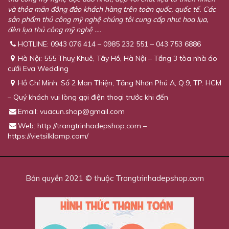
và thỏa mãn đông đảo khách hàng trên toàn quốc, quốc tế. Các
sản phẩm thủ công mỹ nghệ chúng tôi cung cấp như: hoa lụa,
đèn lụa thủ công mỹ nghệ ….
HOTLINE: 0943 076 414 – 0985 232 551 – 043 753 6886
Hà Nội: 555 Thuỵ Khuê, Tây Hồ, Hà Nội – Tầng 3 tòa nhà áo
cưới Eva Wedding
Hồ Chí Minh: Số 2 Man Thiện, Tăng Nhơn Phú A, Q.9, TP. HCM
– Quý khách vui lòng gọi điện thoại trước khi đến
Email:
vuacun.shop@gmail.com
Web: http://trangtrinhadepshop.com –
https://vietsilklamp.com/
Bản quyền 2021 © thuộc Trangtrinhadepshop.com