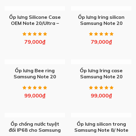
OUT OF STOCK
OUT OF STOCK
Ốp lưng Silicone Case
Ốp lưng Iring silicon
OEM Note 20/Ultra –
Samsung Note 20
Note 10/Plus
Ultra
79,000
₫
79,000
₫
OUT OF STOCK
OUT OF STOCK
Ốp lưng Bee ring
Ốp lưng Iring case
Samsung Note 20
Samsung Note 20
Ultra
Ultra
99,000
₫
99,000
₫
OUT OF STOCK
OUT OF STOCK
Ốp chống nước tuyệt
Ốp lưng silicon trong
đối IP68 cho Samsung
Samsung Note 8/ Note