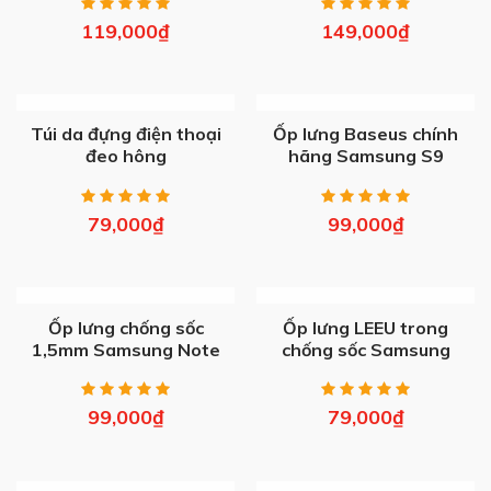
119,000
₫
149,000
₫
OUT OF STOCK
OUT OF STOCK
Túi da đựng điện thoại
Ốp lưng Baseus chính
đeo hông
hãng Samsung S9
79,000
₫
99,000
₫
OUT OF STOCK
OUT OF STOCK
Ốp lưng chống sốc
Ốp lưng LEEU trong
1,5mm Samsung Note
chống sốc Samsung
20 Ultra
S20 Plus/ Ultra
99,000
₫
79,000
₫