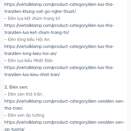
https://vietsilklamp.com/product-category/den-lua-tha-
tran/den-khung-sat-go-nghe-thuat/
– Đèn lụa kết chùm trang trí:
https://vietsilklamp.com/product-category/den-lua-tha-
tran/den-lua-ket-chum-trang-tri/
– Đèn lồng kiểu Hội An:
https://vietsilklamp.com/product-category/den-lua-tha-
tran/den-long-kieu-hoi-an/
– Đèn lụa kiểu Nhật Bản:
https://vietsilklamp.com/product-category/den-lua-tha-
tran/den-lua-kieu-nhat-ban/
2. Đèn sen:
– Đèn sen thả trần:
https://vietsilklamp.com/product-category/den-sen/den-sen-
tha-tran/
– Đèn sen ốp tường:
https://vietsilklamp.com/product-category/den-sen/den-sen-
op-tuong/