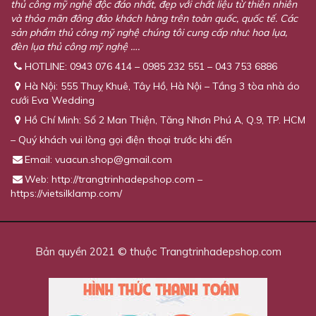
thủ công mỹ nghệ độc đáo nhất, đẹp với chất liệu từ thiên nhiên
và thỏa mãn đông đảo khách hàng trên toàn quốc, quốc tế. Các
sản phẩm thủ công mỹ nghệ chúng tôi cung cấp như: hoa lụa,
đèn lụa thủ công mỹ nghệ ….
HOTLINE: 0943 076 414 – 0985 232 551 – 043 753 6886
Hà Nội: 555 Thuỵ Khuê, Tây Hồ, Hà Nội – Tầng 3 tòa nhà áo
cưới Eva Wedding
Hồ Chí Minh: Số 2 Man Thiện, Tăng Nhơn Phú A, Q.9, TP. HCM
– Quý khách vui lòng gọi điện thoại trước khi đến
Email:
vuacun.shop@gmail.com
Web: http://trangtrinhadepshop.com –
https://vietsilklamp.com/
Bản quyền 2021 © thuộc Trangtrinhadepshop.com