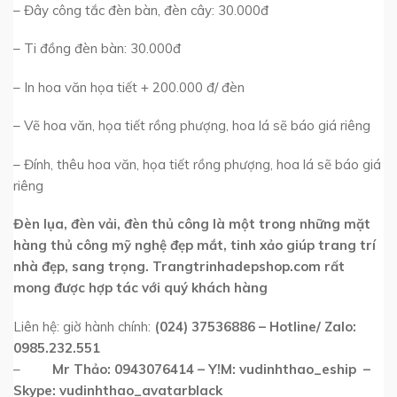
– Đây công tắc đèn bàn, đèn cây: 30.000đ
– Ti đồng đèn bàn: 30.000đ
– In hoa văn họa tiết + 200.000 đ/ đèn
– Vẽ hoa văn, họa tiết rồng phượng, hoa lá sẽ báo giá riêng
– Đính, thêu hoa văn, họa tiết rồng phượng, hoa lá sẽ báo giá
riêng
Đèn lụa, đèn vải, đèn thủ công là một trong những mặt
hàng thủ công mỹ nghệ đẹp mắt, tinh xảo giúp trang trí
nhà đẹp, sang trọng. Trangtrinhadepshop.com rất
mong được hợp tác với quý khách hàng
Liên hệ: giờ hành chính:
(024) 37536886 – Hotline/ Zalo:
0985.232.551
–
Mr Thảo:
0943076414
– Y!M:
vudinhthao_eship
–
Skype:
vudinhthao_avatarblack