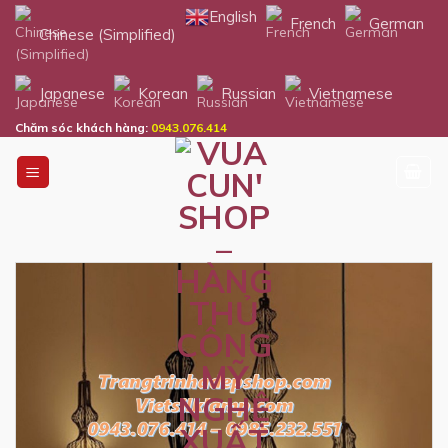
Skip
English
French
German
Chinese (Simplified)
to
content
Japanese
Korean
Russian
Vietnamese
Chăm sóc khách hàng:
0943.076.414