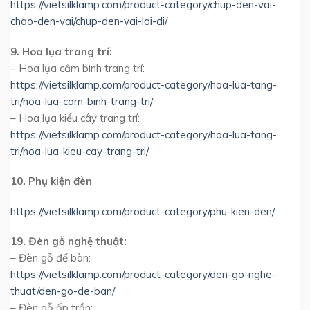
https://vietsilklamp.com/product-category/chup-den-vai-
chao-den-vai/chup-den-vai-loi-di/
9. Hoa lụa trang trí:
– Hoa lụa cắm bình trang trí:
https://vietsilklamp.com/product-category/hoa-lua-tang-
tri/hoa-lua-cam-binh-trang-tri/
– Hoa lụa kiểu cây trang trí:
https://vietsilklamp.com/product-category/hoa-lua-tang-
tri/hoa-lua-kieu-cay-trang-tri/
10. Phụ kiện đèn
https://vietsilklamp.com/product-category/phu-kien-den/
19. Đèn gỗ nghệ thuật:
– Đèn gỗ để bàn:
https://vietsilklamp.com/product-category/den-go-nghe-
thuat/den-go-de-ban/
– Đèn gỗ ốp trần: